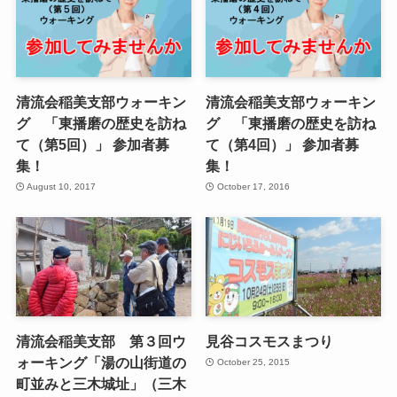
清流会稲美支部ウォーキン
清流会稲美支部ウォーキン
グ 「東播磨の歴史を訪ね
グ 「東播磨の歴史を訪ね
て（第5回）」 参加者募
て（第4回）」 参加者募
集！
集！
August 10, 2017
October 17, 2016
清流会稲美支部 第３回ウ
見谷コスモスまつり
ォーキング「湯の山街道の
October 25, 2015
町並みと三木城址」（三木