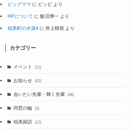
ビッグママ
に
ピッピ
より
HPについて
に
飯沼博一
より
稲美町の水源4
に
井上晴視
より
カテゴリー
イベント
(11)
お知らせ
(52)
会いたい先輩・輝く先輩
(46)
同窓の輪
(2)
稲美探訪
(12)