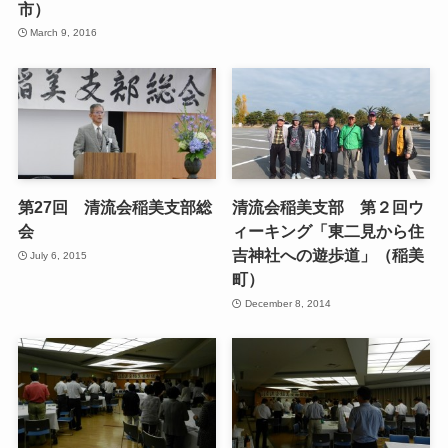
市）
March 9, 2016
第27回 清流会稲美支部総
清流会稲美支部 第２回ウ
会
ィーキング「東二見から住
吉神社への遊歩道」（稲美
July 6, 2015
町）
December 8, 2014