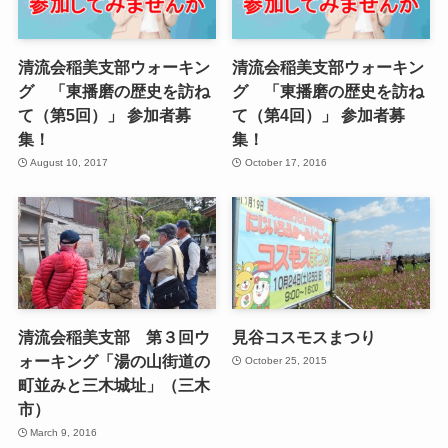
清流会稲美支部ウォーキン
清流会稲美支部ウォーキン
グ 「東播磨の歴史を訪ね
グ 「東播磨の歴史を訪ね
て（第5回）」 参加者募
て（第4回）」 参加者募
集！
集！
August 10, 2017
October 17, 2016
清流会稲美支部 第３回ウ
見谷コスモスまつり
ォーキング「湯の山街道の
October 25, 2015
町並みと三木城址」（三木
市）
March 9, 2016