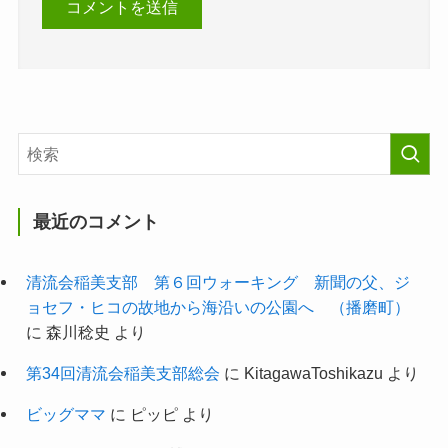
最近のコメント
清流会稲美支部 第６回ウォーキング 新聞の父、ジ
ョセフ・ヒコの故地から海沿いの公園へ （播磨町）
に
森川稔史
より
第34回清流会稲美支部総会
に
KitagawaToshikazu
より
ビッグママ
に
ピッピ
より