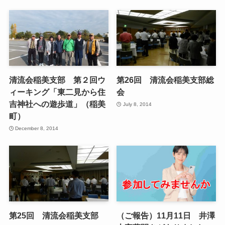
清流会稲美支部 第２回ウ
第26回 清流会稲美支部総
ィーキング「東二見から住
会
吉神社への遊歩道」（稲美
July 8, 2014
町）
December 8, 2014
第25回 清流会稲美支部
（ご報告）11月11日 井澤